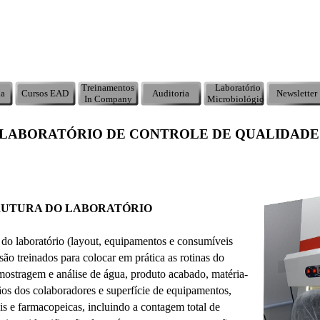
Treinamentos
Laboratório
ia
Cursos EAD
Auditoria
Newsletter
In Company
Microbiológico
 LABORATÓRIO DE CONTROLE DE QUALIDADE
RUTURA DO LABORATÓRIO
a do laboratório (layout, equipamentos e consumíveis
são treinados para colocar em prática as rotinas do
mostragem e análise de água, produto acabado, matéria-
s dos colaboradores e superfície de equipamentos,
is e farmacopeicas, incluindo a contagem total de