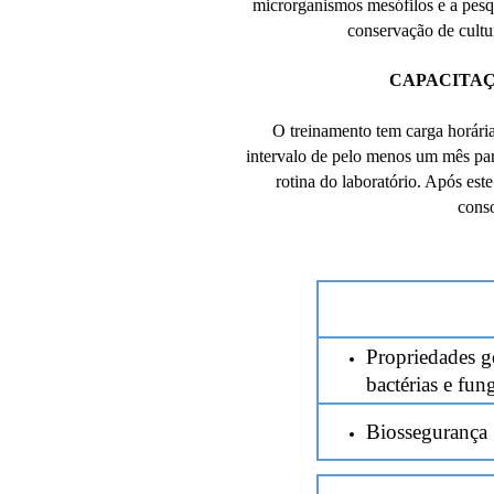
microrganismos mesófilos e a pesq
conservação de cultu
CAPACITA
O treinamento tem carga horária
intervalo de pelo menos um mês pa
rotina do laboratório. Após este
conso
Propriedades ge
bactérias e fun
Biossegurança